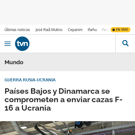
Últimas noticias
José Raúl Mulino
Cepanim
Ifarhu
Fenómeno de El Ni
EN VIVO
Ir al contenido
Obrir navegació
Mundo
GUERRA RUSIA-UCRANIA
Países Bajos y Dinamarca se
comprometen a enviar cazas F-
16 a Ucrania