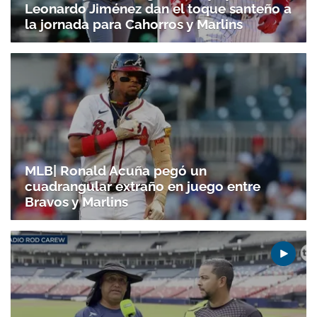
Leonardo Jiménez dan el toque santeño a
la jornada para Cahorros y Marlins
MLB| Ronald Acuña pegó un
cuadrangular extraño en juego entre
Bravos y Marlins