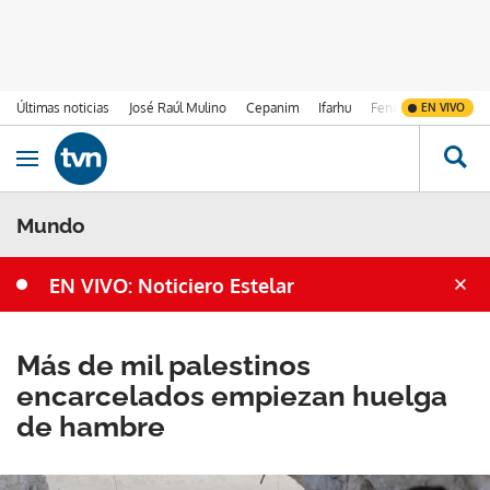
Últimas noticias
José Raúl Mulino
Cepanim
Ifarhu
Fenómeno de El Ni
EN VIVO
Ir al contenido
Obrir navegació
Mundo
EN VIVO: Noticiero Estelar
Más de mil palestinos
encarcelados empiezan huelga
de hambre