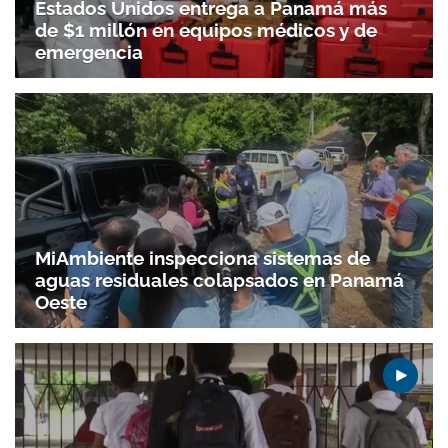
Estados Unidos entrega a Panamá más
de $1 millón en equipos médicos y de
emergencia
Gracias por suscribirte a nuestro boletín.
ACEPTAR
MiAmbiente inspecciona sistemas de
aguas residuales colapsados en Panamá
Oeste