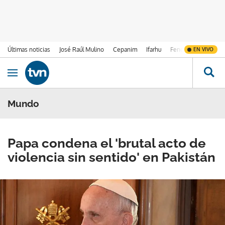
Últimas noticias
José Raúl Mulino
Cepanim
Ifarhu
Fenómeno de El Ni
EN VIVO
Ir al contenido
Obrir navegació
Mundo
Papa condena el 'brutal acto de
violencia sin sentido' en Pakistán