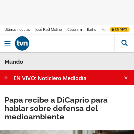
Últimas noticias
José Raúl Mulino
Cepanim
Ifarhu
Fenómeno de El Ni
EN VIVO
Ir al contenido
Obrir navegació
Mundo
EN VIVO: Noticiero Mediodía
Papa recibe a DiCaprio para
hablar sobre defensa del
medioambiente