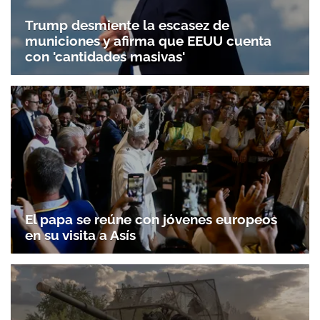
Trump desmiente la escasez de
municiones y afirma que EEUU cuenta
con 'cantidades masivas'
El papa se reúne con jóvenes europeos
en su visita a Asís