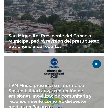
San Miguelito: Presidente del Concejo
Municipal pedirá revisión del presupuesto
tras anuncio de recortes
TVN Media presenta su Informe de
Sostenibilidad 2025: reducción de
emisiones, movilización comunitaria y
reconocimiento como #1 del sector
medios en Panamá