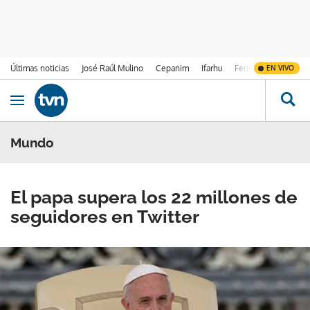
Últimas noticias
José Raúl Mulino
Cepanim
Ifarhu
Fenómeno de El Ni
EN VIVO
Ir al contenido
Obrir navegació
Mundo
El papa supera los 22 millones de
seguidores en Twitter