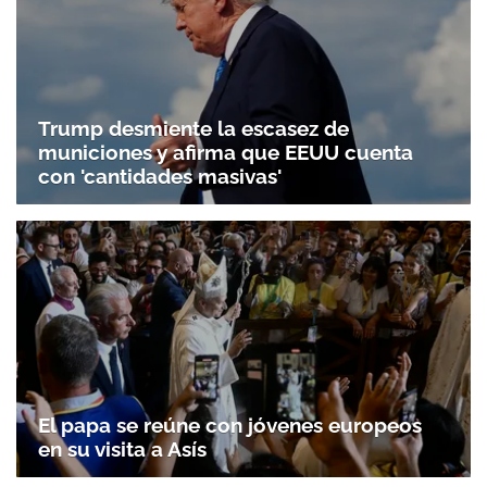
Trump desmiente la escasez de
municiones y afirma que EEUU cuenta
con 'cantidades masivas'
El papa se reúne con jóvenes europeos
en su visita a Asís