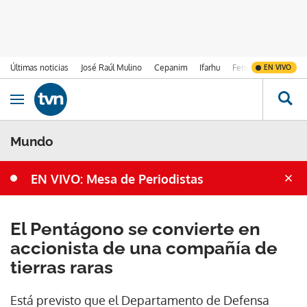
Últimas noticias
José Raúl Mulino
Cepanim
Ifarhu
Fenómeno de El Ni
EN VIVO
Ir al contenido
Obrir navegació
Mundo
EN VIVO: Mesa de Periodistas
El Pentágono se convierte en
accionista de una compañía de
tierras raras
Está previsto que el Departamento de Defensa