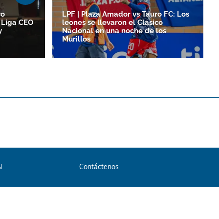
co
LPF | Plaza Amador vs Tauro FC: Los
 Liga CEO
leones se llevaron el Clásico
y
Nacional en una noche de los
Murillos
N
Contáctenos