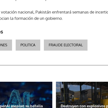
a votación nacional, Pakistán enfrentará semanas de incerti
ACEPTAR
gocian la formación de un gobierno.
os
ONES
POLITICA
FRAUDE ELECTORAL
penAI escalan su batalla
Destruyen con explosivos 