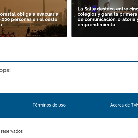
La Salle destaca entre cin
forestal obliga a evacuar a
colegios y gana la primera
.000 personas en el oeste
de comunicación, oratoria 
á
emprendimiento
pps:
Términos de uso
Acerca de TV
s reservados