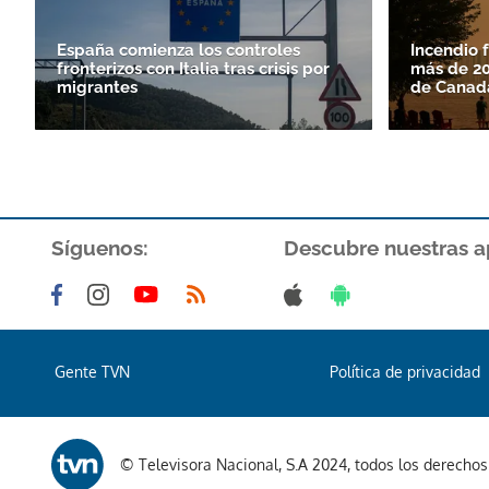
España comienza los controles
Incendio 
fronterizos con Italia tras crisis por
más de 20
migrantes
de Canad
Síguenos:
Descubre nuestras a
Gente TVN
Política de privacidad
© Televisora Nacional, S.A 2024, todos los derecho