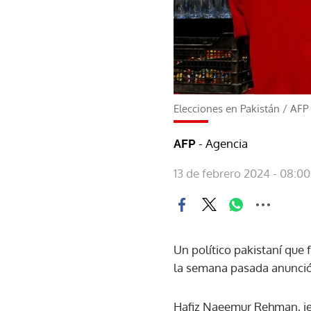
Elecciones en Pakistán
/
AFP
- Agencia
AFP
13 de febrero 2024 - 08:00
Un político pakistaní que
la semana pasada anunció 
Hafiz Naeemur Rehman, jefe