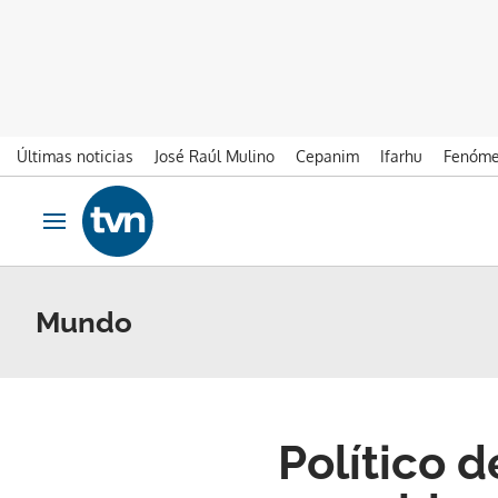
Últimas noticias
José Raúl Mulino
Cepanim
Ifarhu
Fenóme
Ir al contenido
Obrir navegació
Mundo
Político 