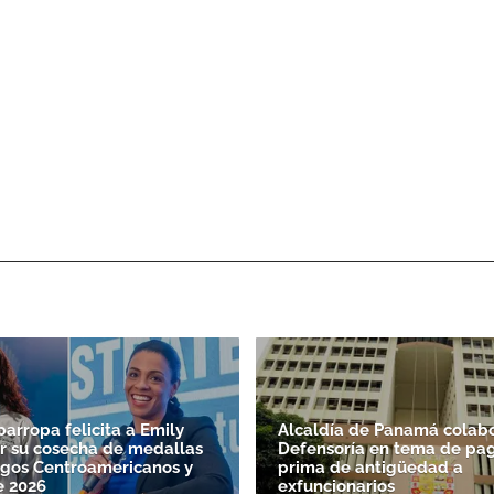
parropa felicita a Emily
Alcaldía de Panamá colabo
r su cosecha de medallas
Defensoría en tema de pag
egos Centroamericanos y
prima de antigüedad a
e 2026
exfuncionarios