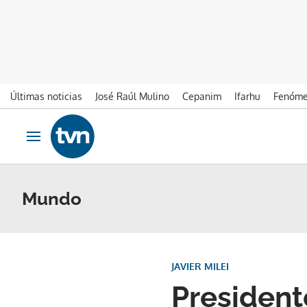
Últimas noticias
José Raúl Mulino
Cepanim
Ifarhu
Fenóme
Ir al contenido
Obrir navegació
Mundo
JAVIER MILEI
Presidente