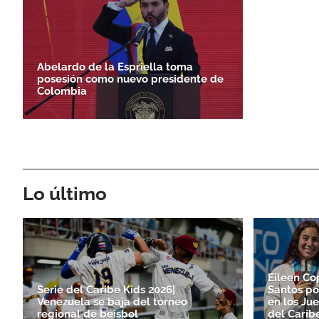
Abelardo de la Espriella toma
posesión como nuevo presidente de
Colombia
Lo último
Eileen Co
Serie del Caribe Kids 2026|
Santos po
Venezuela se baja del torneo
en los Ju
regional de béisbol
del Carib