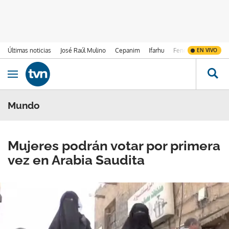
Últimas noticias
José Raúl Mulino
Cepanim
Ifarhu
Fenómeno de El Ni
EN VIVO
Ir al contenido
Obrir navegació
Mundo
Mujeres podrán votar por primera
vez en Arabia Saudita