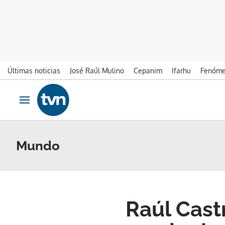
Últimas noticias
José Raúl Mulino
Cepanim
Ifarhu
Fenóme
Ir al contenido
Obrir navegació
Mundo
Raúl Castr