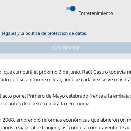
Entretenimiento
 legales
y la
política de protección de datos.
SUSCRIBIRSE
, que cumplirá el próximo 3 de junio, Raúl Castro todavía re
ado con su uniforme militar, aunque cada vez se ve más frág
el acto por el Primero de Mayo celebrado frente a la embaj
rse antes de que terminara la ceremonia.
en 2008, emprendió reformas económicas que abrieron un may
ubanos a viajar al extranjero, así como la compraventa de a
Gracias por suscribirte a nuestro boletín.