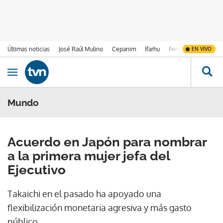
Últimas noticias
José Raúl Mulino
Cepanim
Ifarhu
Fenómeno de El Ni
EN VIVO
Ir al contenido
Obrir navegació
Mundo
Acuerdo en Japón para nombrar
a la primera mujer jefa del
Ejecutivo
Takaichi en el pasado ha apoyado una
flexibilización monetaria agresiva y más gasto
público.