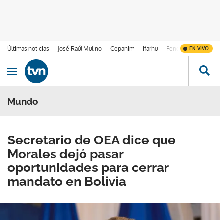
Últimas noticias
José Raúl Mulino
Cepanim
Ifarhu
Fenómeno de El Ni
EN VIVO
Ir al contenido
Obrir navegació
Mundo
Secretario de OEA dice que
Morales dejó pasar
oportunidades para cerrar
mandato en Bolivia