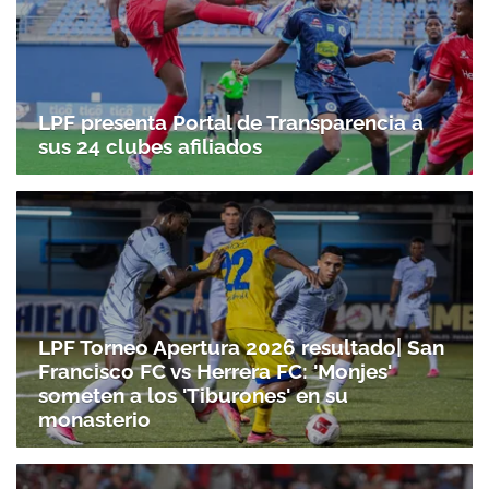
LPF presenta Portal de Transparencia a
sus 24 clubes afiliados
LPF Torneo Apertura 2026 resultado| San
Francisco FC vs Herrera FC: 'Monjes'
someten a los 'Tiburones' en su
monasterio