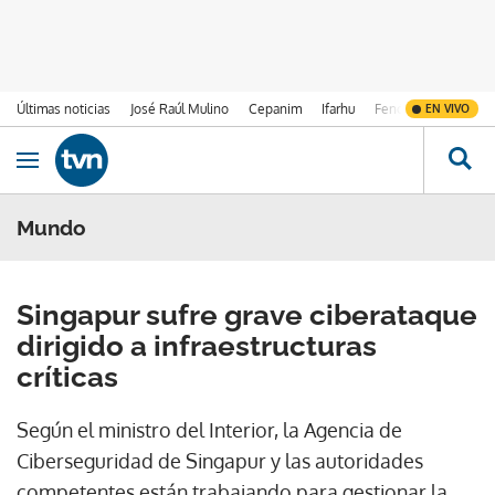
Últimas noticias
José Raúl Mulino
Cepanim
Ifarhu
Fenómeno de El Ni
EN VIVO
Ir al contenido
Obrir navegació
Mundo
Singapur sufre grave ciberataque
dirigido a infraestructuras
críticas
Según el ministro del Interior, la Agencia de
Ciberseguridad de Singapur y las autoridades
competentes están trabajando para gestionar la