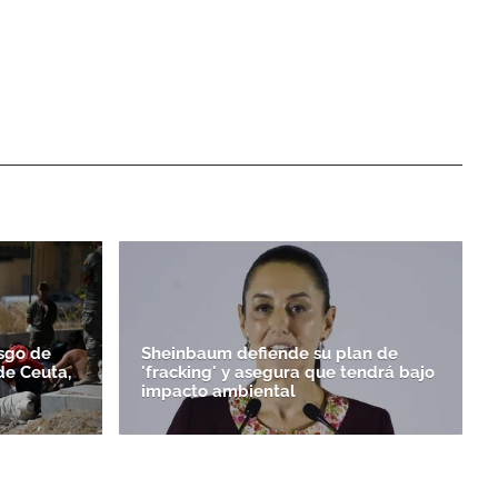
esgo de
Sheinbaum defiende su plan de
 de Ceuta,
'fracking' y asegura que tendrá bajo
impacto ambiental