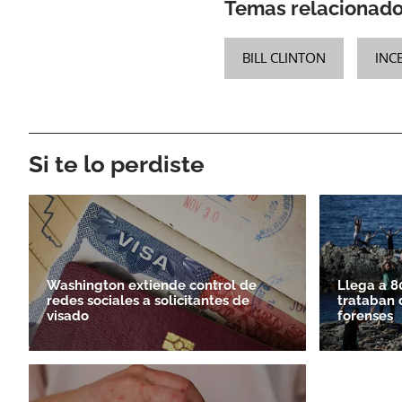
Temas relacionad
BILL CLINTON
INC
Si te lo perdiste
Washington extiende control de
Llega a 8
redes sociales a solicitantes de
trataban 
visado
forenses