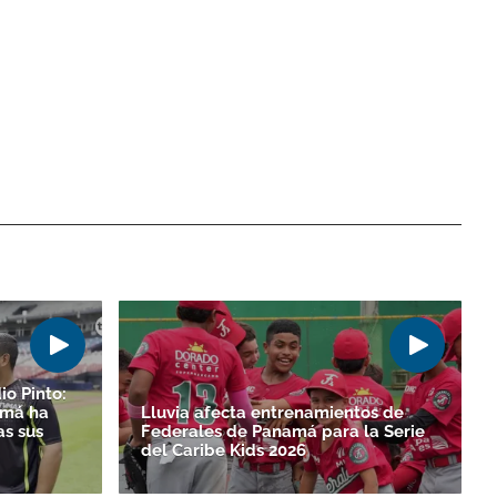
io Pinto:
amá ha
Lluvia afecta entrenamientos de
as sus
Federales de Panamá para la Serie
del Caribe Kids 2026