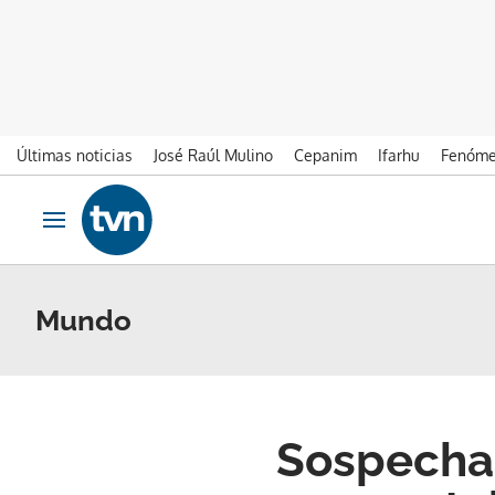
Últimas noticias
José Raúl Mulino
Cepanim
Ifarhu
Fenóme
Ir al contenido
Obrir navegació
Mundo
Sospecha 