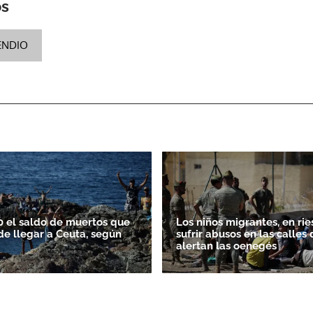
os
ACEPTAR
ENDIO
0 el saldo de muertos que
Los niños migrantes, en ri
de llegar a Ceuta, según
sufrir abusos en las calles
alertan las oenegés