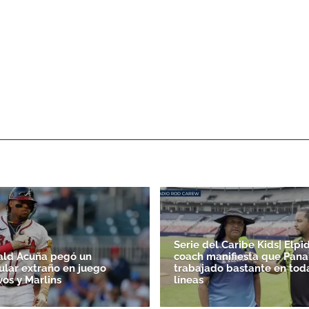
Serie del Caribe Kids| Elpid
ald Acuña pegó un
coach manifiesta que Pan
lar extraño en juego
trabajado bastante en tod
vos y Marlins
líneas