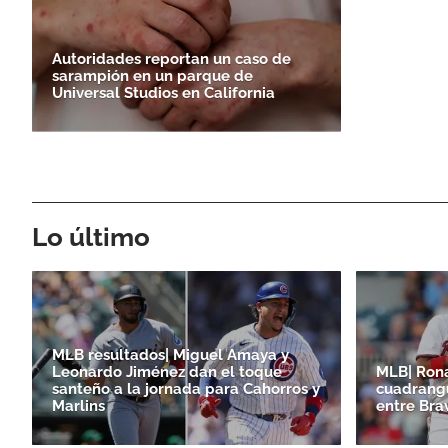
Autoridades reportan un caso de
sarampión en un parque de
Universal Studios en California
Lo último
MLB resultados| Miguel Amaya y
Leonardo Jiménez dan el toque
MLB| Ron
santeño a la jornada para Cahorros y
cuadrangu
Marlins
entre Bra