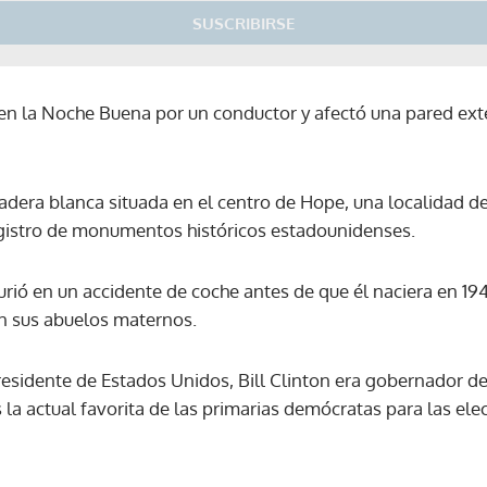
SUSCRIBIRSE
 en la Noche Buena por un conductor y afectó una pared exte
adera blanca situada en el centro de Hope, una localidad de
egistro de monumentos históricos estadounidenses.
urió en un accidente de coche antes de que él naciera en 19
on sus abuelos maternos.
residente de Estados Unidos, Bill Clinton era gobernador de
es la actual favorita de las primarias demócratas para las el
Gracias por suscribirte a nuestro boletín.