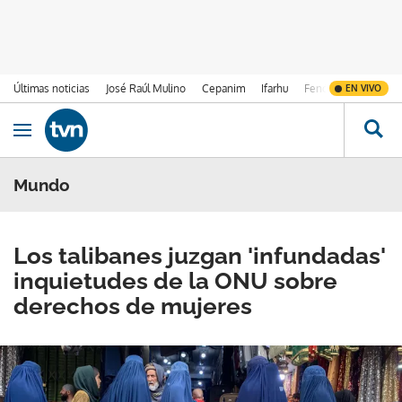
Últimas noticias
José Raúl Mulino
Cepanim
Ifarhu
Fenómeno de El Ni
EN VIVO
Ir al contenido
Obrir navegació
Mundo
Los talibanes juzgan 'infundadas'
inquietudes de la ONU sobre
derechos de mujeres