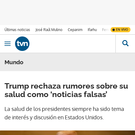
Últimas noticias
José Raúl Mulino
Cepanim
Ifarhu
Fenómeno de El Ni
EN VIVO
Ir al contenido
Obrir navegació
Mundo
Trump rechaza rumores sobre su
salud como ‘noticias falsas’
La salud de los presidentes siempre ha sido tema
de interés y discusión en Estados Unidos.