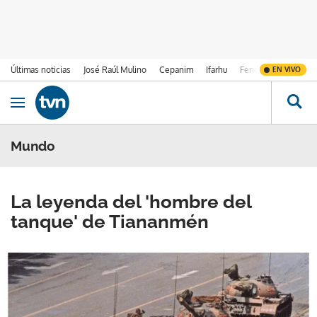
Últimas noticias
José Raúl Mulino
Cepanim
Ifarhu
Fenómeno de El Ni
EN VIVO
Ir al contenido
Obrir navegació
Mundo
La leyenda del 'hombre del
tanque' de Tiananmén