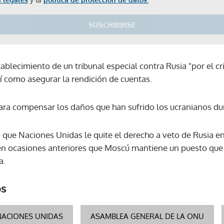
SUSCRIBIRSE
ablecimiento de un tribunal especial contra Rusia "por el c
sí como asegurar la rendición de cuentas.
ra compensar los daños que han sufrido los ucranianos dur
ó que Naciones Unidas le quite el derecho a veto de Rusia e
 ocasiones anteriores que Moscú mantiene un puesto que l
a.
os
Gracias por suscribirte a nuestro boletín.
NACIONES UNIDAS
ASAMBLEA GENERAL DE LA ONU