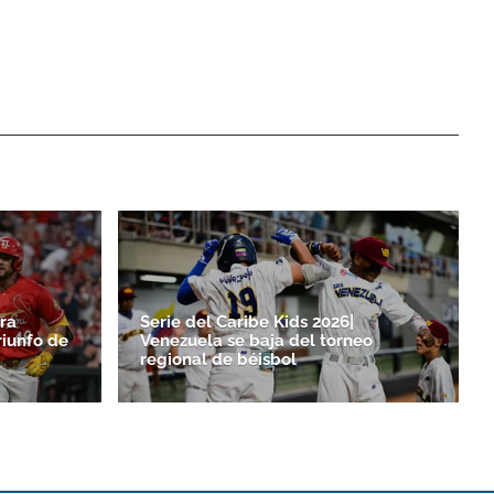
ra
Serie del Caribe Kids 2026|
riunfo de
Venezuela se baja del torneo
regional de béisbol