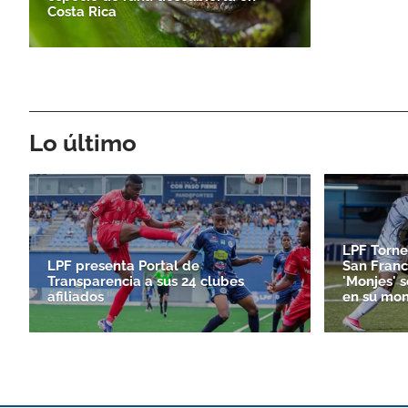
Costa Rica
Lo último
LPF Torne
LPF presenta Portal de
San Franc
Transparencia a sus 24 clubes
'Monjes' 
afiliados
en su mon