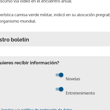
discurso vía video en el encuentro anual.
erística camisa verde militar, indicó en su alocución pregr
l organismo mundial.
stro boletín
ieres recibir información?
Novelas
Entretenimiento
 legales
y la
política de protección de datos.