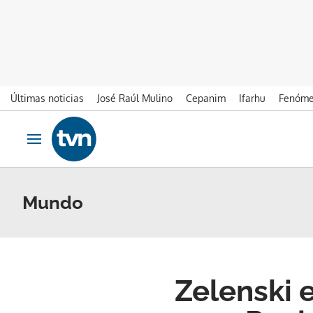
Últimas noticias
José Raúl Mulino
Cepanim
Ifarhu
Fenóme
Ir al contenido
Obrir navegació
Mundo
Zelenski e