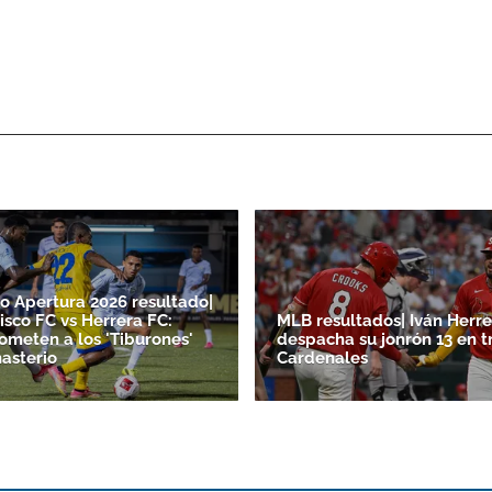
o Apertura 2026 resultado|
isco FC vs Herrera FC:
MLB resultados| Iván Herre
someten a los 'Tiburones'
despacha su jonrón 13 en t
asterio
Cardenales