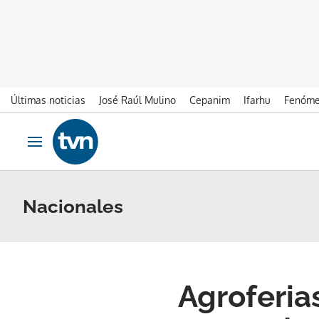
Últimas noticias
José Raúl Mulino
Cepanim
Ifarhu
Fenóme
Ir al contenido
Obrir navegació
Nacionales
Agroferia