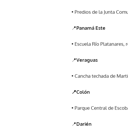
• Predios de la Junta Comu
📍
Panamá Este
• Escuela Río Platanares,
📍
Veraguas
• Cancha techada de Mart
📍Colón
• Parque Central de Escoba
📍
Darién