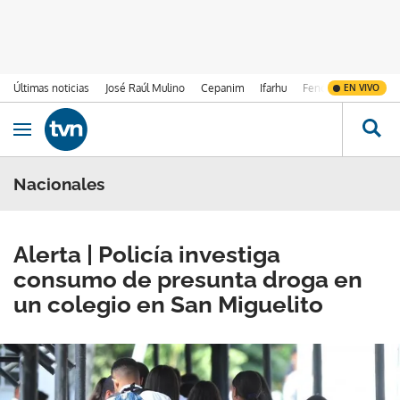
Últimas noticias
José Raúl Mulino
Cepanim
Ifarhu
Fenómeno de El Ni
EN VIVO
Ir al contenido
Obrir navegació
Nacionales
Alerta | Policía investiga
consumo de presunta droga en
un colegio en San Miguelito