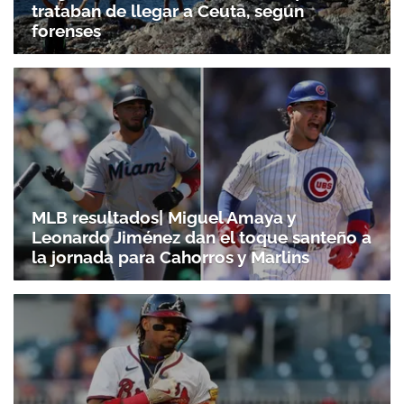
trataban de llegar a Ceuta, según
forenses
MLB resultados| Miguel Amaya y
Leonardo Jiménez dan el toque santeño a
la jornada para Cahorros y Marlins