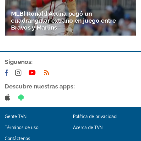
MLB| Ronald Acuña pegó un
cuadrangular extraño en juego entre
Bravos y Marlins
Síguenos:
Descubre nuestras apps:
Gente TVN
Política de privacidad
Términos de uso
Acerca de TVN
Contáctenos