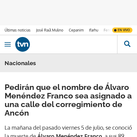
Últimas noticias
José Raúl Mulino
Cepanim
Ifarhu
Fenómeno de El Ni
EN VIVO
Ir al contenido
Obrir navegació
Nacionales
Pedirán que el nombre de Álvaro
Menéndez Franco sea asignado a
una calle del corregimiento de
Ancón
La mañana del pasado viernes 5 de julio, se conoció
la muerte de
Álvaro Menéndez Franco
, a sus 89