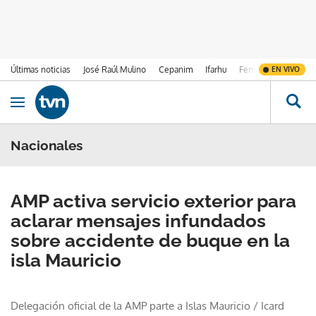
Últimas noticias
José Raúl Mulino
Cepanim
Ifarhu
Fenómeno de El Ni
EN VIVO
Ir al contenido
Obrir navegació
Nacionales
AMP activa servicio exterior para
aclarar mensajes infundados
sobre accidente de buque en la
isla Mauricio
Delegación oficial de la AMP parte a Islas Mauricio
/
Icard