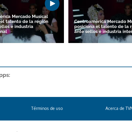
érica Mercado Musical
el talento de la región
Centroamérica Mercado Mu
ellos e industria
posiciona el talento de la 
onal
ante sellos e industria int
pps:
Términos de uso
Acerca de TV