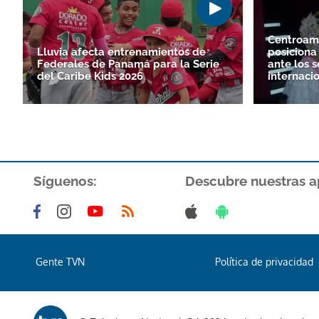
Centroam
Lluvia afecta entrenamientos de
posiciona 
Federales de Panamá para la Serie
ante los s
del Caribe Kids 2026
internaci
Síguenos:
Descubre nuestras a
Gente TVN
Política de privacidad