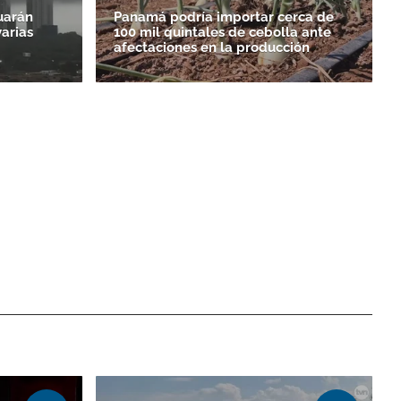
uarán
Panamá podría importar cerca de
varias
100 mil quintales de cebolla ante
afectaciones en la producción