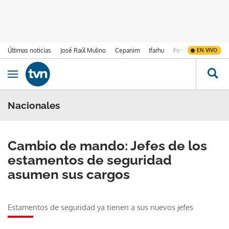
Últimas noticias
José Raúl Mulino
Cepanim
Ifarhu
Fenómeno de El Ni
EN VIVO
Ir al contenido
Obrir navegació
Nacionales
Cambio de mando: Jefes de los
estamentos de seguridad
asumen sus cargos
Estamentos de seguridad ya tienen a sus nuevos jefes