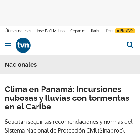
Últimas noticias
José Raúl Mulino
Cepanim
Ifarhu
Fenómeno de El Ni
EN VIVO
Ir al contenido
Obrir navegació
Nacionales
Clima en Panamá: Incursiones
nubosas y lluvias con tormentas
en el Caribe
Solicitan seguir las recomendaciones y normas del
Sistema Nacional de Protección Civil (Sinaproc).