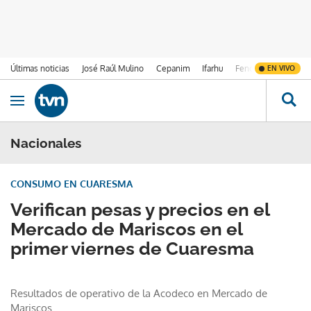
Últimas noticias
José Raúl Mulino
Cepanim
Ifarhu
Fenómeno de El Ni
EN VIVO
Ir al contenido
Obrir navegació
Nacionales
CONSUMO EN CUARESMA
Verifican pesas y precios en el
Mercado de Mariscos en el
primer viernes de Cuaresma
Resultados de operativo de la Acodeco en Mercado de
Mariscos