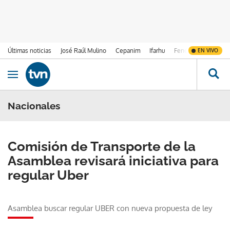
Últimas noticias
José Raúl Mulino
Cepanim
Ifarhu
Fenómeno de El Ni
EN VIVO
Ir al contenido
Obrir navegació
Nacionales
Comisión de Transporte de la
Asamblea revisará iniciativa para
regular Uber
Asamblea buscar regular UBER con nueva propuesta de ley