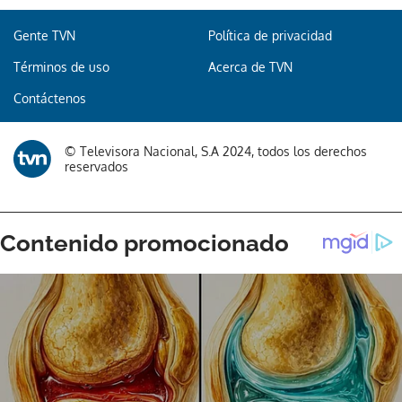
Gente TVN
Política de privacidad
Términos de uso
Acerca de TVN
Gracias por suscribirte a nuestro boletín.
Contáctenos
ACEPTAR
© Televisora Nacional, S.A 2024, todos los derechos
reservados