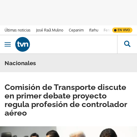
Últimas noticias
José Raúl Mulino
Cepanim
Ifarhu
Fenómeno de El Ni
EN VIVO
Ir al contenido
Obrir navegació
Nacionales
Comisión de Transporte discute
en primer debate proyecto
regula profesión de controlador
aéreo