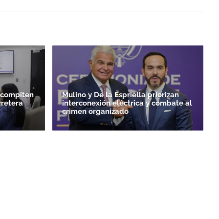
 compiten
Mulino y De la Espriella priorizan
rretera
interconexión eléctrica y combate al
crimen organizado