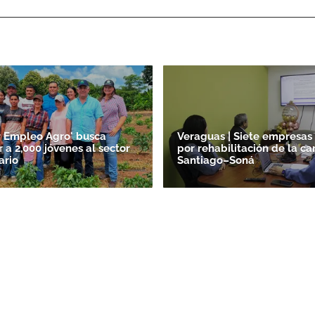
ACEPTAR
r Empleo Agro' busca
Veraguas | Siete empresas
 a 2,000 jóvenes al sector
por rehabilitación de la ca
ario
Santiago–Soná