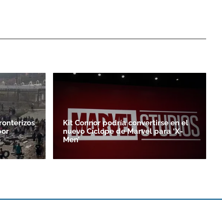
ronterizos
Kit Connor podría convertirse en el
por
nuevo Cíclope de Marvel para ‘X-
Men’