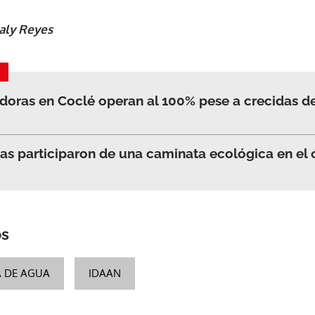
aly Reyes
doras en Coclé operan al 100% pese a crecidas de 
as participaron de una caminata ecológica en e
os
A DE AGUA
IDAAN
Gracias por suscribirte a nuestro boletín.