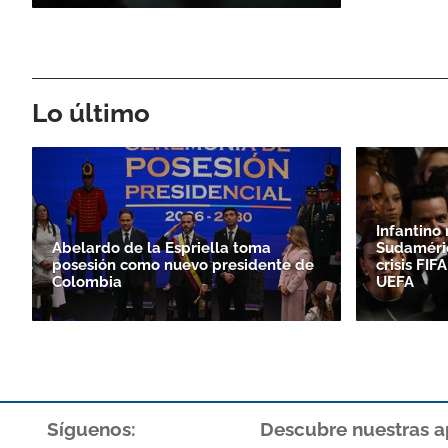
Lo último
Infantino
Abelardo de la Espriella toma
Sudaméri
posesión como nuevo presidente de
crisis FI
Colombia
UEFA
Síguenos:
Descubre nuestras a