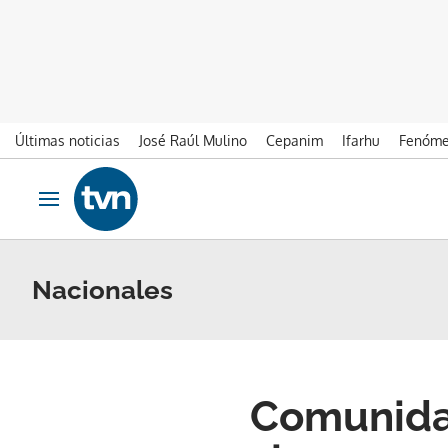
Últimas noticias
José Raúl Mulino
Cepanim
Ifarhu
Fenóme
Ir al contenido
Obrir navegació
Nacionales
Comunidad