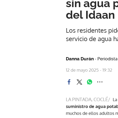
sin agua 
del Idaan
Los residentes pid
servicio de agua h
- Periodista
Danna Durán
12 de mayo 2025 - 19:32
LA PINTADA, COCLÉ/
La
suministro de agua pota
muchos de ellos adultos m