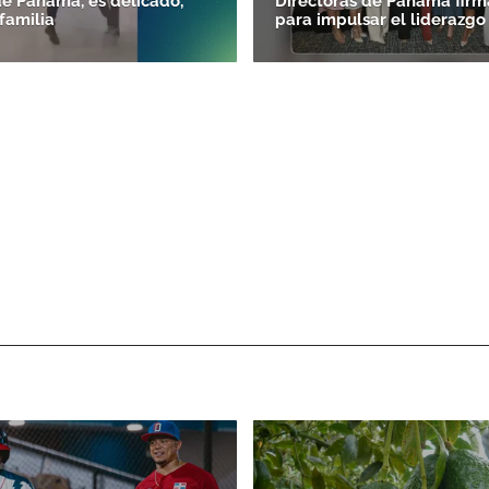
de Panamá, es delicado,
Directoras de Panamá firm
familia
para impulsar el liderazg