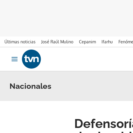
Últimas noticias
José Raúl Mulino
Cepanim
Ifarhu
Fenóme
Ir al contenido
Obrir navegació
Nacionales
Defensorí