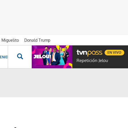
n Miguelito
Donald Trump
EN VIVO
ENIDOS ESPECIALES
NOVELAS
PROGRAMAS
GENTE TVN
PROG
Repetición Jelou