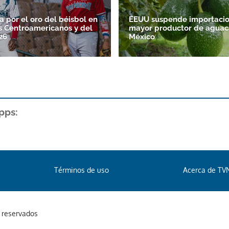
 por el oro del béisbol en
EEUU suspende importacio
s Centroamericanos y del
mayor productor de aguac
26
México
pps:
Términos de uso
Acerca de TV
s reservados