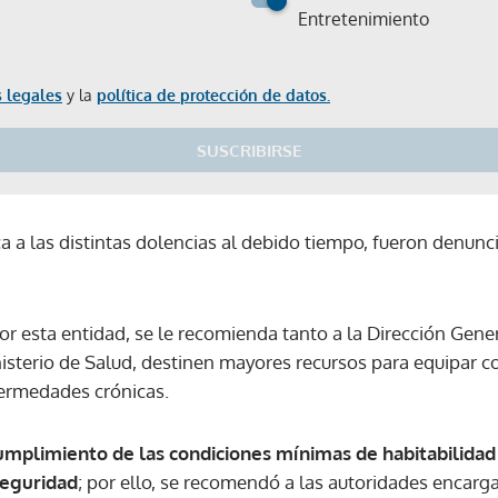
Entretenimiento
 legales
y la
política de protección de datos.
SUSCRIBIRSE
a a las distintas dolencias al debido tiempo, fueron denunc
or esta entidad, se le recomienda tanto a la Dirección Gene
nisterio de Salud, destinen mayores recursos para equipar
fermedades crónicas.
cumplimiento de las condiciones mínimas de habitabilidad
seguridad
; por ello, se recomendó a las autoridades encarg
Gracias por suscribirte a nuestro boletín.