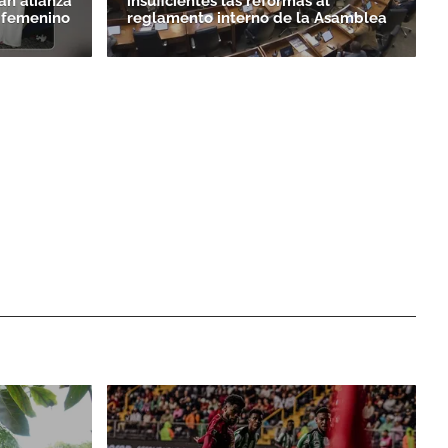
an alianza
insuficientes las reformas al
o femenino
reglamento interno de la Asamblea