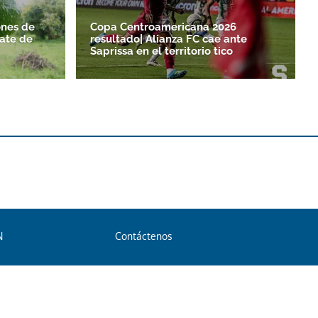
nes de
Copa Centroamericana 2026
ate de
resultado| Alianza FC cae ante
Saprissa en el territorio tico
N
Contáctenos