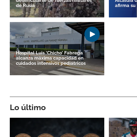
desvincularse de fuerzas militares
Alcaldía 
de Rusia
afirma su 
Hospital Luis ‘Chicho’ Fábrega
alcanza máxima capacidad en
cuidados intensivos pediátricos
Lo último