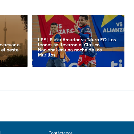
LPF | Plaza Amador vs Tauro FC: Los
evacuar a
leones se llevaron el Clásico
 el oeste
Nacional en una noche de los
Murillos
N
Contáctenos