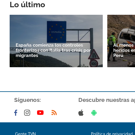
Lo último
España comienza los controles
Al menos 
fronterizos con Italia tras crisis por
heridos e
migrantes
Perú
Síguenos:
Descubre nuestras a
Gente TVN
Política de privacidad