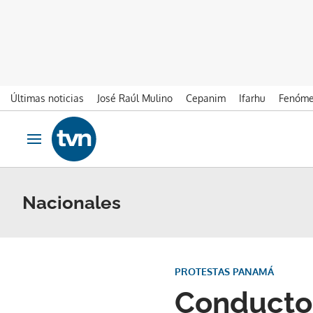
Últimas noticias
José Raúl Mulino
Cepanim
Ifarhu
Fenóme
Ir al contenido
Obrir navegació
Nacionales
PROTESTAS PANAMÁ
Conductor