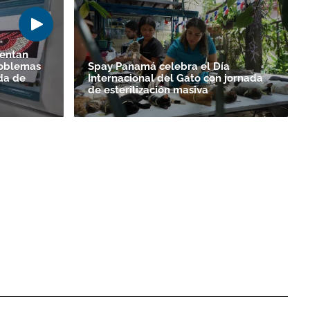
sentan
roblemas
Spay Panamá celebra el Día
ada de
Internacional del Gato con jornada
de esterilización masiva