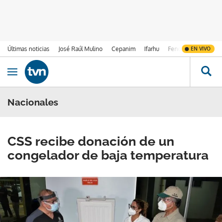
Últimas noticias
José Raúl Mulino
Cepanim
Ifarhu
Fenómeno de El Ni
EN VIVO
Ir al contenido
Obrir navegació
Nacionales
CSS recibe donación de un
congelador de baja temperatura