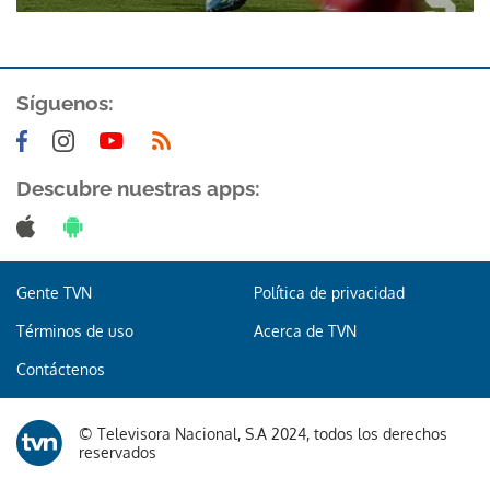
Síguenos:
Descubre nuestras apps:
Gente TVN
Política de privacidad
Términos de uso
Acerca de TVN
Contáctenos
© Televisora Nacional, S.A 2024, todos los derechos
reservados
Gracias por suscribirte a nuestro boletín.