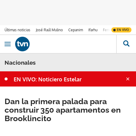
Últimas noticias
José Raúl Mulino
Cepanim
Ifarhu
Fenómeno de El Ni
EN VIVO
Ir al contenido
Obrir navegació
Nacionales
EN VIVO: Noticiero Estelar
Dan la primera palada para
construir 350 apartamentos en
Brooklincito