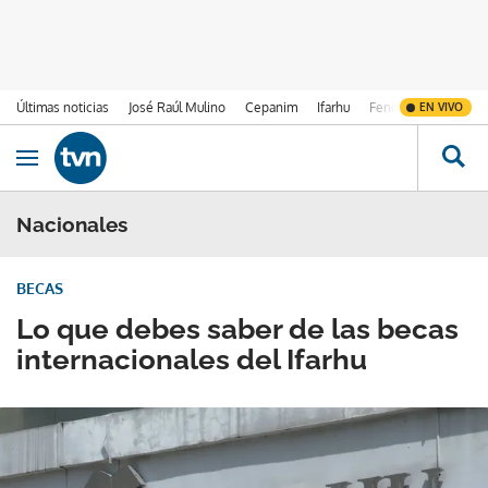
Últimas noticias
José Raúl Mulino
Cepanim
Ifarhu
Fenómeno de El Ni
EN VIVO
Ir al contenido
Obrir navegació
Nacionales
BECAS
Lo que debes saber de las becas
internacionales del Ifarhu