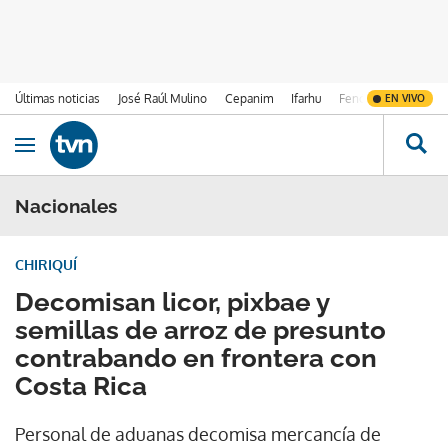
Últimas noticias
José Raúl Mulino
Cepanim
Ifarhu
Fenómeno de El Ni
EN VIVO
Ir al contenido
Obrir navegació
Nacionales
CHIRIQUÍ
Decomisan licor, pixbae y
semillas de arroz de presunto
contrabando en frontera con
Costa Rica
Personal de aduanas decomisa mercancía de