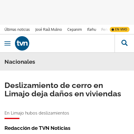
Últimas noticias
José Raúl Mulino
Cepanim
Ifarhu
Fenómeno de El Ni
EN VIVO
Ir al contenido
Obrir navegació
Nacionales
Deslizamiento de cerro en
Limajo deja daños en viviendas
En Limajo hubos deslizamientos
Redacción de TVN Noticias