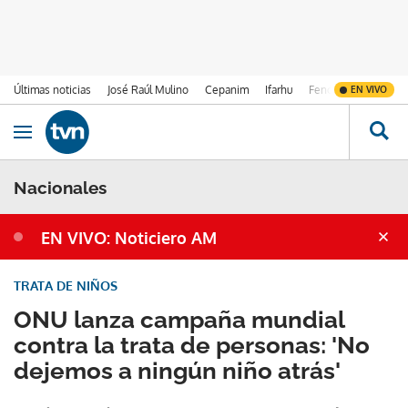
Últimas noticias
José Raúl Mulino
Cepanim
Ifarhu
Fenómeno de El Ni
EN VIVO
Ir al contenido
Obrir navegació
Nacionales
EN VIVO: Noticiero AM
TRATA DE NIÑOS
ONU lanza campaña mundial
contra la trata de personas: 'No
dejemos a ningún niño atrás'