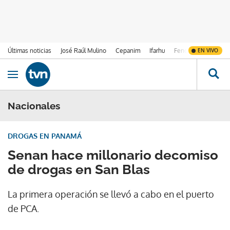
Últimas noticias
José Raúl Mulino
Cepanim
Ifarhu
Fenómeno de El Ni
EN VIVO
Ir al contenido
Obrir navegació
Nacionales
DROGAS EN PANAMÁ
Senan hace millonario decomiso
de drogas en San Blas
La primera operación se llevó a cabo en el puerto
de PCA.