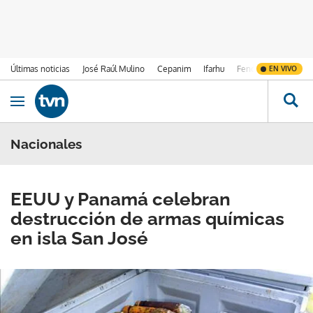
Últimas noticias
José Raúl Mulino
Cepanim
Ifarhu
Fenómeno de El Ni
EN VIVO
Ir al contenido
Obrir navegació
Nacionales
EEUU y Panamá celebran
destrucción de armas químicas
en isla San José