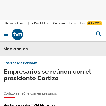
Últimas noticias
José Raúl Mulino
Cepanim
Ifarhu
Fenómeno de El Ni
EN VIVO
Ir al contenido
Obrir navegació
Nacionales
PROTESTAS PANAMÁ
Empresarios se reúnen con el
presidente Cortizo
Cortizo se reúne con empresarios
Redacción de TVN Noticias