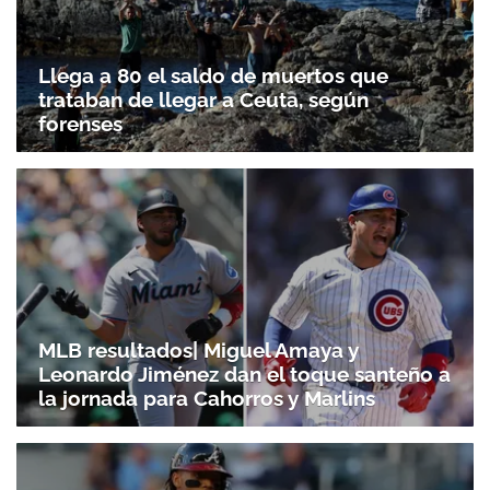
Llega a 80 el saldo de muertos que
trataban de llegar a Ceuta, según
forenses
MLB resultados| Miguel Amaya y
Leonardo Jiménez dan el toque santeño a
la jornada para Cahorros y Marlins