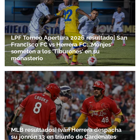
LPF Torneo Apertura 2026 resultado| San
Francisco FC vs Herrera FC: 'Monjes'
someten a los 'Tiburones' en su
monasterio
MLB resultados| Iván Herrera despacha
su jonrón 13 en triunfo de Cardenales