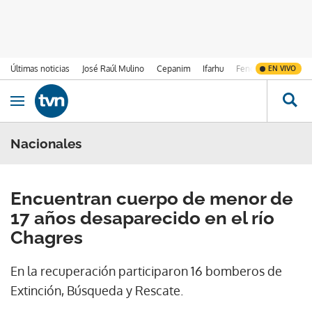
Últimas noticias
José Raúl Mulino
Cepanim
Ifarhu
Fenómeno de El Ni
EN VIVO
Ir al contenido
Obrir navegació
Nacionales
Encuentran cuerpo de menor de
17 años desaparecido en el río
Chagres
En la recuperación participaron 16 bomberos de
Extinción, Búsqueda y Rescate.