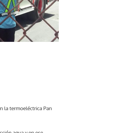
n la termoeléctrica Pan
cción agua y en ese