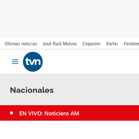
Últimas noticias
José Raúl Mulino
Cepanim
Ifarhu
Fenóme
Ir al contenido
Obrir navegació
Nacionales
EN VIVO: Noticiero AM