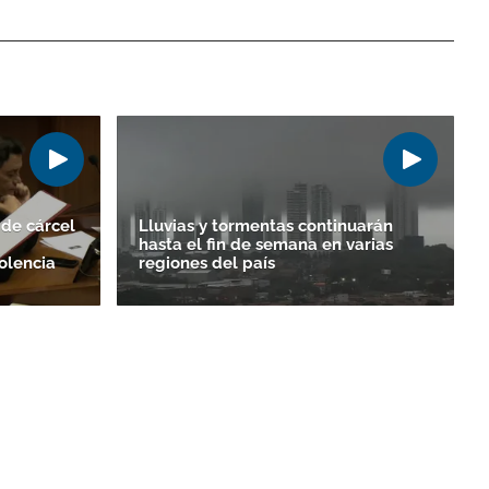
de cárcel
Lluvias y tormentas continuarán
hasta el fin de semana en varias
olencia
regiones del país