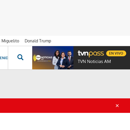
n Miguelito
Donald Trump
EN VIVO
ENIDOS ESPECIALES
NOVELAS
PROGRAMAS
GENTE TVN
PROG
TVN Noticias AM