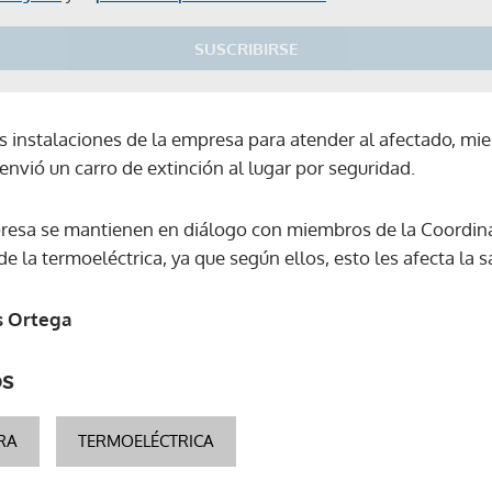
SUSCRIBIRSE
s instalaciones de la empresa para atender al afectado, mi
nvió un carro de extinción al lugar por seguridad.
resa se mantienen en diálogo con miembros de la Coordin
e la termoeléctrica, ya que según ellos, esto les afecta la s
s Ortega
os
RA
TERMOELÉCTRICA
Gracias por suscribirte a nuestro boletín.