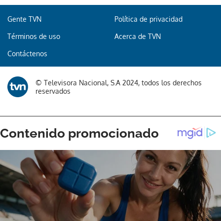
Gente TVN
Política de privacidad
Términos de uso
Acerca de TVN
Gracias por suscribirte a nuestro boletín.
Contáctenos
ACEPTAR
© Televisora Nacional, S.A 2024, todos los derechos
reservados