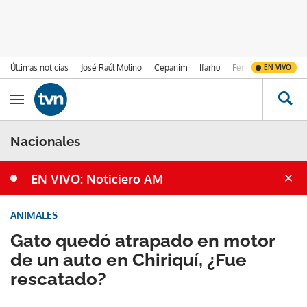
Últimas noticias
José Raúl Mulino
Cepanim
Ifarhu
Fenómeno de El Ni
EN VIVO
Ir al contenido
Obrir navegació
Nacionales
EN VIVO: Noticiero AM
ANIMALES
Gato quedó atrapado en motor
de un auto en Chiriquí, ¿Fue
rescatado?