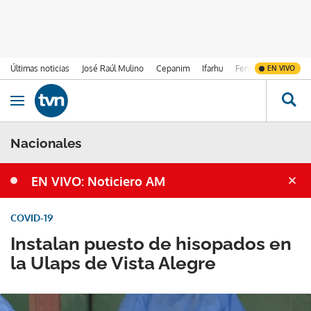
Últimas noticias
José Raúl Mulino
Cepanim
Ifarhu
Fenómeno de El Ni
EN VIVO
Ir al contenido
Obrir navegació
Nacionales
EN VIVO: Noticiero AM
COVID-19
Instalan puesto de hisopados en
la Ulaps de Vista Alegre