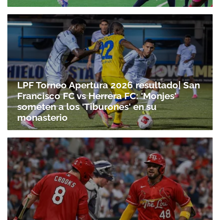
LPF Torneo Apertura 2026 resultado| San
Francisco FC vs Herrera FC: 'Monjes'
someten a los 'Tiburones' en su
monasterio
Gracias por suscribirte a nuestro boletín.