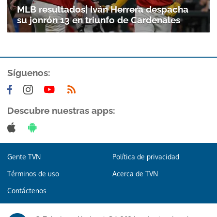
MLB resultados| Iván Herrera despacha
su jonrón 13 en triunfo de Cardenales
ACEPTAR
Síguenos:
Descubre nuestras apps:
Gente TVN
Política de privacidad
Términos de uso
Acerca de TVN
Contáctenos