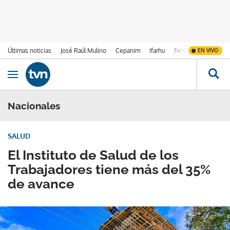
Últimas noticias
José Raúl Mulino
Cepanim
Ifarhu
Fenómeno de El Ni
EN VIVO
Ir al contenido
Obrir navegació
Nacionales
SALUD
El Instituto de Salud de los
Trabajadores tiene más del 35%
de avance