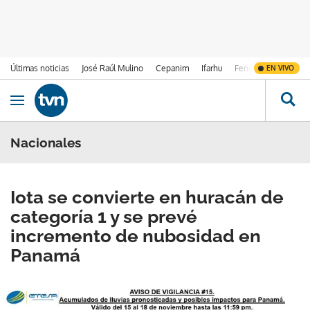
Últimas noticias
José Raúl Mulino
Cepanim
Ifarhu
Fenómeno de El Ni
EN VIVO
Ir al contenido
Obrir navegació
Nacionales
Iota se convierte en huracán de
categoría 1 y se prevé
incremento de nubosidad en
Panamá