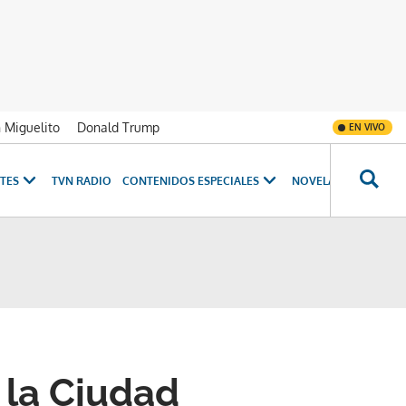
n Miguelito
Donald Trump
EN VIVO
TES
TVN RADIO
CONTENIDOS ESPECIALES
NOVELAS
PROGRAM
 la Ciudad