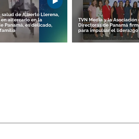
 salud de Alberto Llerena,
 en altercado en la
TVN Media y la Asociación
de Panamá, es delicado,
Directoras de Panamá firm
familia
para impulsar el liderazg