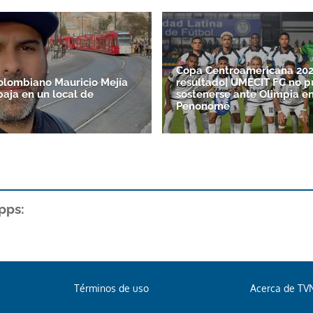
Copa Centroamericana 20
colombiano Mauricio Mejía
resultado| UMECIT FC no 
baja en un local de
sostenerse ante Olimpia e
Penonomé
pps:
Términos de uso
Acerca de TV