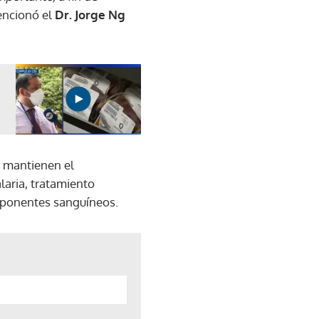
ncionó el
Dr. Jorge Ng
s mantienen el
laria, tratamiento
mponentes sanguíneos.