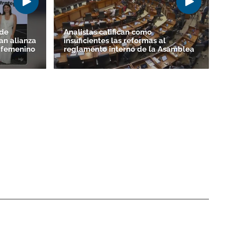
 de
Analistas califican como
an alianza
insuficientes las reformas al
o femenino
reglamento interno de la Asamblea