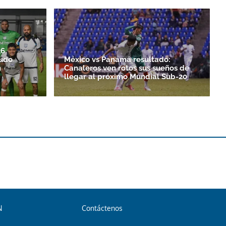
26
pudo
México vs Panamá resultado:
n
Canaleros ven rotos sus sueños de
llegar al próximo Mundial Sub-20
N
Contáctenos