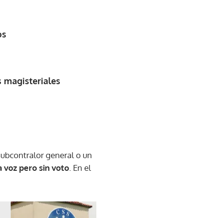
os
s magisteriales
 subcontralor general o un
 voz pero sin voto
. En el