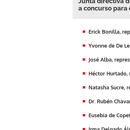
Junta directiva 
a concurso para 
Erick Bonilla, r
Yvonne de De Le
José Alba, repre
Héctor Hurtado, 
Natasha Sucre, 
Dr. Rubén Chavar
Eusebia de Copet
Irma Delgado Álv