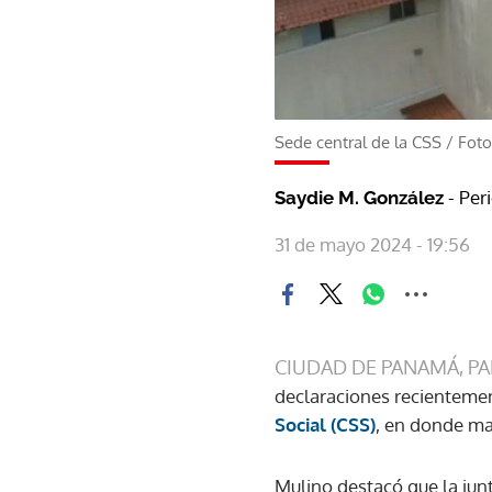
Sede central de la CSS
/
Fot
- Per
Saydie M. González
31 de mayo 2024 - 19:56
CIUDAD DE PANAMÁ, P
declaraciones recientemen
Social (CSS)
, en donde ma
Mulino destacó que la junt