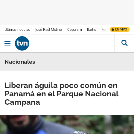
Últimas noticias
José Raúl Mulino
Cepanim
Ifarhu
Fenómeno de El Ni
EN VIVO
Ir al contenido
Obrir navegació
Nacionales
Liberan águila poco común en
Panamá en el Parque Nacional
Campana