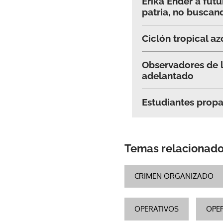
Erika Ender a fut
patria, no buscan
Ciclón tropical az
Observadores de l
adelantado
Estudiantes propa
Temas relacionad
CRIMEN ORGANIZADO
OPERATIVOS
OPER