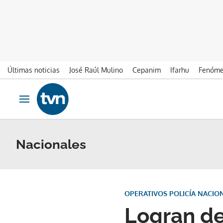
Últimas noticias
José Raúl Mulino
Cepanim
Ifarhu
Fenóme
Ir al contenido
Obrir navegació
Nacionales
OPERATIVOS POLICÍA NACIO
Logran de