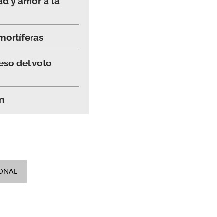
d y amor a la
mortíferas
eso del voto
n
IONAL