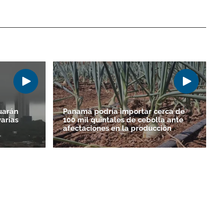
uarán
Panamá podría importar cerca de
varias
100 mil quintales de cebolla ante
afectaciones en la producción